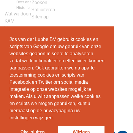
Over ons
Zoeken
Historie
Solliciteren
Wat wij doen
Sitemap
KAM
Vacatures
Contact
Jos van der Lubbe BV gebruikt cookies en
scripts van Google om uw gebruik van onze
websites geanonimiseerd te analyseren,
Jos van der Lubbe
zodat we functionaliteit en effectiviteit kunnen
aanpassen. Ook gebruiken we na aparte
Jos van der Lubbe Projecten BV
toestemming cookies en scripts van
Verbreepark 35
Facebook en Twitter om social media
2731 BR Benthuizen
integratie op onze websites mogelijk te
T +31 (0)79 3434309
maken. Als u wilt aanpassen welke cookies
E
info@josvanderlubbe.nl
en scripts we mogen gebruiken, kunt u
hiernaast op de privacypagina uw
KVK: 32091095
instellingen wijzigen.
BTW: NL8107.10.651.B01
Oke, sluiten
Wijzigen