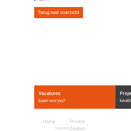
Terug naar overzicht
Vacatures
Proj
baan voor jou?
kwalit
Home
Privacy
Over ons
Zoeken