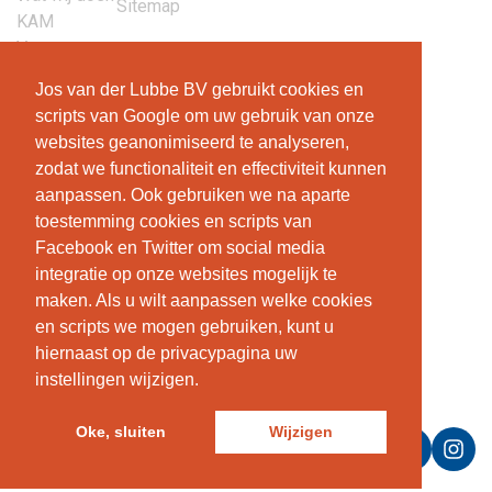
Sitemap
KAM
Vacatures
Contact
Jos van der Lubbe BV gebruikt cookies en
scripts van Google om uw gebruik van onze
websites geanonimiseerd te analyseren,
Jos van der Lubbe
zodat we functionaliteit en effectiviteit kunnen
aanpassen. Ook gebruiken we na aparte
Jos van der Lubbe Projecten BV
toestemming cookies en scripts van
Verbreepark 35
Facebook en Twitter om social media
2731 BR Benthuizen
integratie op onze websites mogelijk te
T +31 (0)79 3434309
maken. Als u wilt aanpassen welke cookies
E
info@josvanderlubbe.nl
en scripts we mogen gebruiken, kunt u
hiernaast op de privacypagina uw
KVK: 32091095
instellingen wijzigen.
BTW: NL8107.10.651.B01
Oke, sluiten
Wijzigen