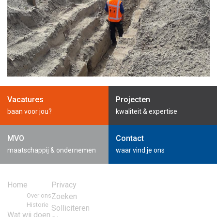
Vacatures
Projecten
baan voor jou?
kwaliteit & expertise
MVO
Contact
maatschappij & ondernemen
waar vind je ons
Home
Privacy
Over ons
Zoeken
Historie
Solliciteren
Wat wij doen